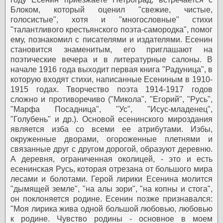
Блоком, который оценил "свежие, чистые,
голосистые", хотя и "многословные" стихи
"талантливого крестьянского поэта-самородка", помог
ему, познакомил с писателями и издателями.
Есенин
становится знаменитым, его приглашают на
поэтические вечера и в литературные салоны.
В
начале 1916 года выходит первая книга "Радуница", в
которую входят стихи, написанные Есениным в 1910-
1915 годах. Творчество поэта 1914-1917 годов
сложно и противоречиво ("Микола", "Егорий", "Русь",
"Марфа Посадница", "Ус", "Исус-младенец",
"Голубень" и др.). Основой есенинского мироздания
является изба со всеми ее атрибутами. Избы,
окруженные дворами, огороженные плетнями и
связанные друг с другом дорогой, образуют деревню.
А деревня, ограниченная околицей, - это и есть
есенинская Русь, которая отрезана от большого мира
лесами и болотами.
Герой лирики Есенина молится
"дымящей земле", "на алы зори", "на копны и стога",
он поклоняется родине. Есенин позже признавался:
"Моя лирика жива одной большой любовью, любовью
к родине. Чувство родины - основное в моем