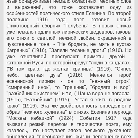
язык обнаруживает немало областных, местных слов
и выражений, что тоже составляет одну из
особенностей поэтического стиля Есенина.
Во второй
половине 1916 года поэт готовит новый
стихотворный сборник "Голубень". В новых стихах
уже немало подлинных лирических шедевров, таковы
его стихи о светлой, нежной любви, окрашенной в
чувственные тона, - "Не бродить, не мять в кустах
багряных" (1916), "Запели тесаные дроги" (1916). Но
уже отчетливей проступают приметы другой -
каторжной Руси, по которой бредут "люди в кандалах"
("В том краю, где желтая крапива" (1916), "Синее
небо, цветная дуга" (1916). Меняется герой
есенинской лирики - он то "нежный отрок",
"смиренный инок", то "грешник", "бродяга и вор",
"разбойник с кистенем" и т.д. ("Наша вера не погасла"
(1915), "Разбойник" (1915), "Устал я жить в родном
краю" (1916). Эта же двойственность определяет и
образ "нежного хулигана" в стихах Есенина периода
"Москвы кабацкой" (1924).
События 1917 года
вызвали резкий перелом в творчестве поэта, ему
казалось, что наступает эпоха великого духовного
обновления, "преображения" жизни, переоценки всех