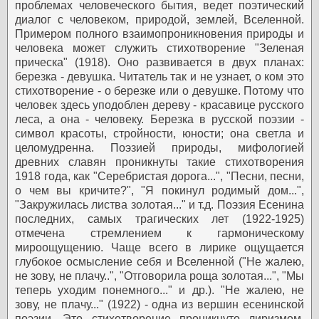
проблемах человеческого бытия, ведет поэтический
диалог с человеком, природой, землей, Вселенной.
Примером полного взаимопроникновения природы и
человека может служить стихотворение "Зеленая
прическа" (1918). Оно развивается в двух планах:
березка - девушка. Читатель так и не узнает, о ком это
стихотворение - о березке или о девушке. Потому что
человек здесь уподоблен дереву - красавице русского
леса, а она - человеку. Березка в русской поэзии -
символ красоты, стройности, юности; она светла и
целомудренна.
Поэзией природы, мифологией
древних славян проникнуты такие стихотворения
1918 года, как "Серебристая дорога...", "Песни, песни,
о чем вы кричите?", "Я покинул родимый дом...",
"Закружилась листва золотая..." и т.д.
Поэзия Есенина
последних, самых трагических лет (1922-1925)
отмечена стремлением к гармоническому
мироощущению. Чаще всего в лирике ощущается
глубокое осмысление себя и Вселенной ("Не жалею,
не зову, не плачу..", "Отговорила роща золотая...", "Мы
теперь уходим понемного..." и др.).
"Не жалею, не
зову, не плачу..." (1922) - одна из вершин есенинской
поэзии. Это стихотворение проникнуто лиризмом,