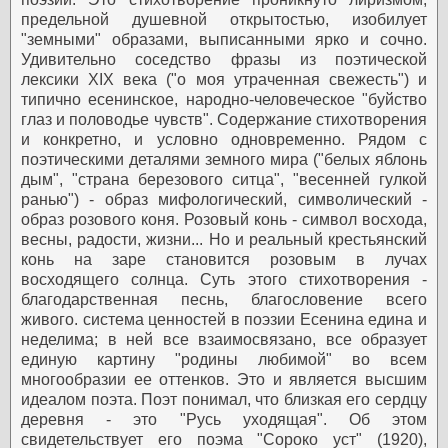
предельной душевной открытостью, изобилует
"земными" образами, выписанными ярко и сочно.
Удивительно соседство фразы из поэтической
лексики XIX века ("о моя утраченная свежесть") и
типично есенинское, народно-человеческое "буйство
глаз и половодье чувств". Содержание стихотворения
и конкретно, и условно одновременно. Рядом с
поэтическими деталями земного мира ("белых яблонь
дым", "страна березового ситца", "весенней гулкой
ранью") - образ мифологический, символический -
образ розового коня. Розовый конь - символ восхода,
весны, радости, жизни... Но и реальный крестьянский
конь на заре становится розовым в лучах
восходящего солнца. Суть этого стихотворения -
благодарственная песнь, благословение всего
живого.
система ценностей в поэзии Есенина едина и
неделима; в ней все взаимосвязано, все образует
единую картину "родины любимой" во всем
многообразии ее оттенков. Это и является высшим
идеалом поэта.
Поэт понимал, что близкая его сердцу
деревня - это "Русь уходящая". Об этом
свидетельствует его поэма "Сороко уст" (1920),