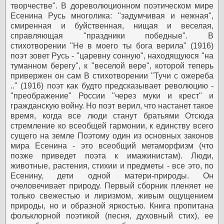
творчестве".
В дореволюционном поэтическом мире
Есенина Русь многолика: "задумчивая и нежная",
смиренная и буйственная, нищая и веселая,
справляющая "праздники победные". В
стихотворении "Не в моего ты бога верила" (1916)
поэт зовет Русь - "царевну сонную", находящуюся "на
туманном берегу", к "веселой вере", которой теперь
привержен он сам В стихотворении "Тучи с ожереба
.." (1916) поэт как будто предсказывает революцию -
"преображение" России "через муки и крест" и
гражданскую войну.
Но поэт верил, что настанет такое
время, когда все люди станут братьями Отсюда
стремление ко всеобщей гармонии, к единству всего
сущего на земле Поэтому один из основных законов
мира Есенина - это всеобщий метаморфизм (что
позже приведет поэта к имажинистам). Люди,
животные, растения, стихии и предметы - все это, по
Есенину, дети одной матери-природы. Он
очеловечивает природу. Первый сборник пленяет не
только свежестью и лиризмом, живым ощущением
природы, но и образной
яркостью. Книга пропитана
фольклорной поэтикой (песня, духовный стих), ее