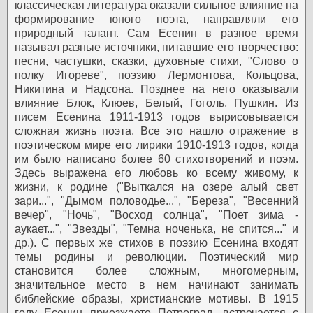
классическая литература оказали сильное влияние на
формирование юного поэта, направляли его
природный талант. Сам Есенин в разное время
называл разные источники, питавшие его творчество:
песни, частушки, сказки, духовные стихи, "Слово о
полку Игореве", поэзию Лермонтова, Кольцова,
Никитина и Надсона. Позднее на него оказывали
влияние Блок, Клюев, Белый, Гоголь, Пушкин.
Из
писем Есенина 1911-1913 годов вырисовывается
сложная жизнь поэта. Все это нашло отражение в
поэтическом мире его лирики 1910-1913 годов, когда
им было написано более 60 стихотворений и поэм.
Здесь выражена его любовь ко всему живому, к
жизни, к родине ("Выткался на озере алый свет
зари...", "Дымом половодье...", "Береза", "Весенний
вечер", "Ночь", "Восход солнца", "Поет зима -
аукает...", "Звезды", "Темна ноченька, не спится..." и
др.).
С первых же стихов в поэзию Есенина входят
темы родины и революции. Поэтический мир
становится более сложным, многомерным,
значительное место в нем начинают занимать
библейские образы, христианские мотивы.
В 1915
году Есенин приезжаете Петроград, встречается с