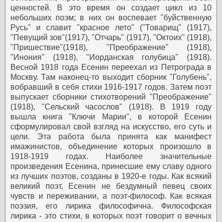
ценностей. В это время он создает цикл из 10
небольших поэм; в них он воспевает "буйственную
Русь" и славит "красное лето" ("Товарищ" (1917),
"Певущий зов"(1917), "Отчарь" (1917), "Октоих" (1918),
"Пришествие"(1918), "Преображение" (1918),
"Инония" (1918), "Иорданская голубица" (1918).
Весной 1918 года Есенин переехал из Петрограда в
Москву. Там наконец-то выходит сборник "Голубень",
вобравший в себя стихи 1916-1917 годов. Затем поэт
выпускает сборники стихотворений "Преображение"
(1918), "Сельский часослов" (1918). В 1919 году
вышла книга "Ключи Марии", в которой Есенин
сформулировал свой взгляд на искусство, его суть и
цели. Эта работа была принята как манифест
имажинистов, объединение которых произошло в
1918-1919 годах.
Наиболее значительные
произведения Есенина, принесшие ему славу одного
из лучших поэтов, созданы в 1920-е годы.
Как всякий
великий поэт, Есенин не бездумный певец своих
чувств и переживании, а поэт-философ. Как всякая
поэзия, его лирика философична. Философская
лирика - это стихи, в которых поэт говорит о вечных