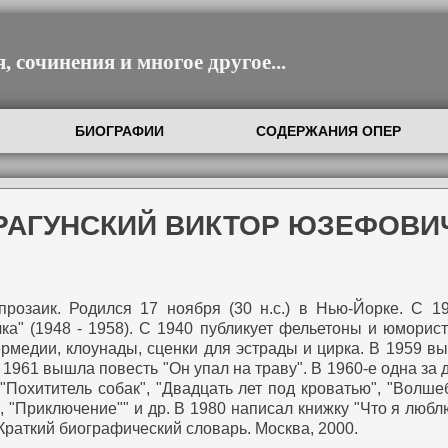
 сочинения и многое другое...
БИОГРАФИИ
СОДЕРЖАНИЯ ОПЕР
ДРАГУНСКИЙ ВИКТОР ЮЗЕФОВИ
прозаик.
Родился 17 ноября (30 н.с.) в Нью-Йорке. С 1
а" (1948 - 1958).
С 1940 публикует фельетоны и юморист
ермедии, клоунады, сценки для эстрады и цирка.
В 1959 выс
961 вышла повесть "Он упал на траву". В 1960-е одна за д
 "Похититель собак", "Двадцать лет под кроватью", "Волше
, "Приключение"" и др. В 1980 написал книжку "Что я любл
 Краткий биографический словарь. Москва, 2000.