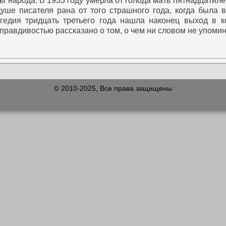
 народа. В 1933 году умерла от голода мать пятнадцатилет
душе писателя рана от того страшного года, когда была 
гедия тридцать третьего года нашла наконец выход в к
правдивостью рассказано о том, о чем ни словом не упоми
© 2010-2025, Все права защищены