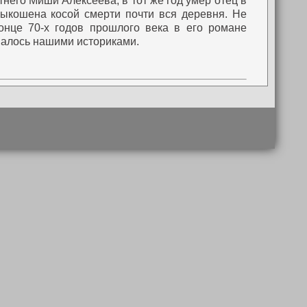
него Миши Алексеева, в тот же год умер отец в
выкошена косой смерти почти вся деревня. Не
онце 70-х годов прошлого века в его романе
налось нашими историками.